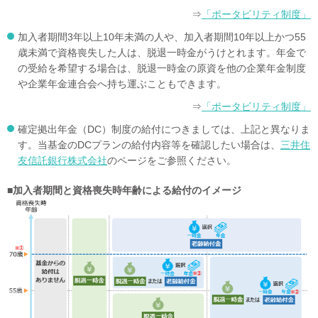
⇒
「ポータビリティ制度」
加入者期間3年以上10年未満の人や、加入者期間10年以上かつ55
歳未満で資格喪失した人は、脱退一時金がうけとれます。年金で
の受給を希望する場合は、脱退一時金の原資を他の企業年金制度
や企業年金連合会へ持ち運ぶこともできます。
⇒
「ポータビリティ制度」
確定拠出年金（DC）制度の給付につきましては、上記と異なりま
す。当基金のDCプランの給付内容等を確認したい場合は、
三井住
友信託銀行株式会社
のページをご参照ください。
■加入者期間と資格喪失時年齢による給付のイメージ