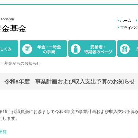
sociation
ホーム
年金基金
プライバ
年金・一時金
受給者・
財政報告
の手続
待期者のページ
基金からのお知らせ
令和6年度 事業計画および収入支出予算のお知らせ
第19回代議員会におきまして令和6年度の事業計画および収入支出予算
たします。
予算