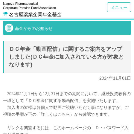
Nagoya Pharmaceutical
メニュー
Corporate Pension Fund Association
名古屋薬業企業年金基金
基金からのお知らせ
ＤＣ年金「動画配信」に関するご案内をアップ
しました(ＤＣ年金に加入されている方が対象と
なります)
2024年11月01日
2024
年
11
月
1
日から
12
月
31
日までの期間において、継続投資教育の
一環として「ＤＣ年金に関する動画配信」を実施いたします。
加入者の皆様は各個人で動画ご視聴いただく事になりますが、ご
視聴の手順が下の「詳しくはこちら」から確認できます。
リンクを閲覧するには、このホームページのＩＤ・パスワード入